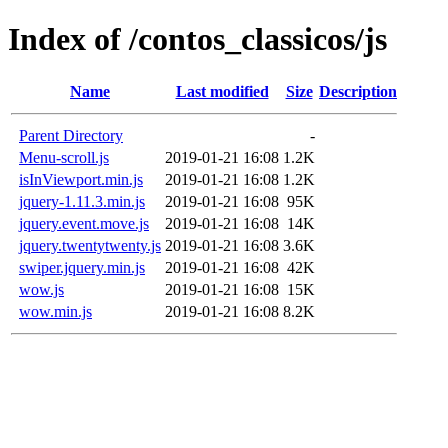
Index of /contos_classicos/js
Name
Last modified
Size
Description
Parent Directory
-
Menu-scroll.js
2019-01-21 16:08
1.2K
isInViewport.min.js
2019-01-21 16:08
1.2K
jquery-1.11.3.min.js
2019-01-21 16:08
95K
jquery.event.move.js
2019-01-21 16:08
14K
jquery.twentytwenty.js
2019-01-21 16:08
3.6K
swiper.jquery.min.js
2019-01-21 16:08
42K
wow.js
2019-01-21 16:08
15K
wow.min.js
2019-01-21 16:08
8.2K