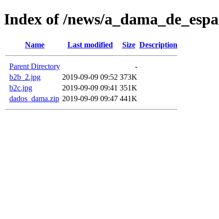
Index of /news/a_dama_de_espa
Name
Last modified
Size
Description
Parent Directory
-
b2b_2.jpg
2019-09-09 09:52
373K
b2c.jpg
2019-09-09 09:41
351K
dados_dama.zip
2019-09-09 09:47
441K